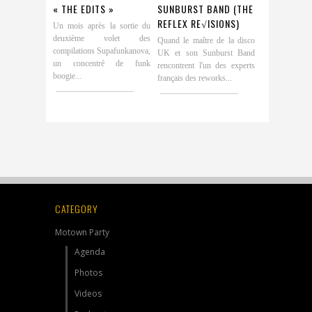
« THE EDITS »
SUNBURST BAND (THE
REFLEX RE√ISIONS)
Un mois après la sortie du
deuxième volet des
Quand le maître de la disco
compilations Supafunkanova,
UK et son Sunburst Band
un concentré de funk
rencontrent l'un des experts
boogie...
français des reworks...
CATEGORY
Motown Party
Agenda
Photos
Videos