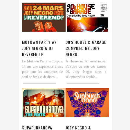
MOTOWN PARTY W/
90′S HOUSE & GARAGE
JOEY NEGRO & DJ
COMPILED BY JOEY
REVEREND P
NEGRO
La Motown Party est depuis
À l'heure où la house music
14 ans une expérience à part
s'inspire du son des années
pour tous les amoureux de
90, Joey Negro nous a
soul de funk et de disco....
sélectionné un double...
SUPAFUNKANOVA
JOEY NEGRO &