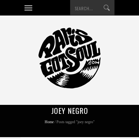
JOEY NEGRO
Home
/
Posts tagged "joey negro"