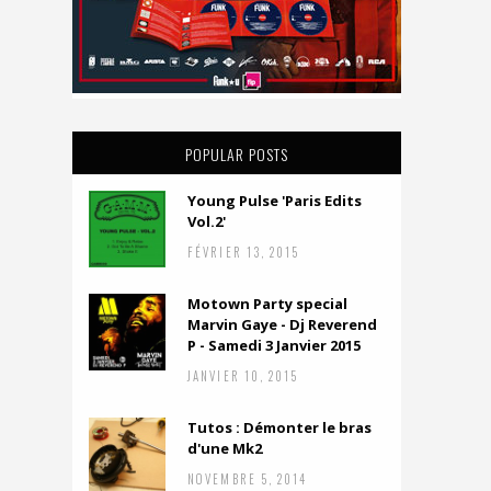
POPULAR POSTS
Young Pulse 'Paris Edits
Vol.2'
FÉVRIER 13, 2015
Motown Party special
Marvin Gaye - Dj Reverend
P - Samedi 3 Janvier 2015
JANVIER 10, 2015
Tutos : Démonter le bras
d'une Mk2
NOVEMBRE 5, 2014