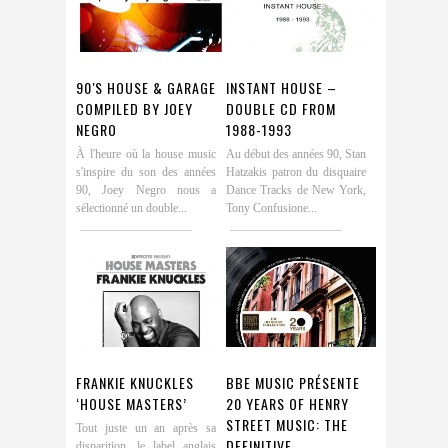
90′S HOUSE & GARAGE
INSTANT HOUSE –
COMPILED BY JOEY
DOUBLE CD FROM
NEGRO
1988-1993
À l'heure où la house music
Au début des années 90, Stan
s'inspire du son des années
Hatzakis patron du disquaire
90, Joey Negro nous a
Dance Tracks de New York,
sélectionné un double...
Tony Confusione...
FRANKIE KNUCKLES
BBE MUSIC PRÉSENTE
‘HOUSE MASTERS’
20 YEARS OF HENRY
STREET MUSIC: THE
Tout juste un an après sa
DEFINITIVE
disparition, le label anglais