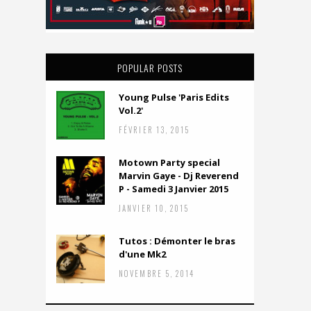
POPULAR POSTS
Young Pulse 'Paris Edits
Vol.2'
FÉVRIER 13, 2015
Motown Party special
Marvin Gaye - Dj Reverend
P - Samedi 3 Janvier 2015
JANVIER 10, 2015
Tutos : Démonter le bras
d'une Mk2
NOVEMBRE 5, 2014